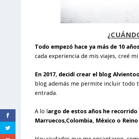
¿CUÁNDO
Todo empezó hace ya más de 10 año
cada experiencia de mis viajes, creé mi
En 2017, decidí crear el blog Alviento
blog además me permite incluir todo t
entrada.
A lo l
argo de estos años he recorrido 
Marruecos,Colombia, México o Reino
Hay ciudades que me encantaron, como