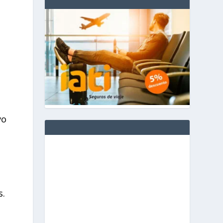
vo
s.