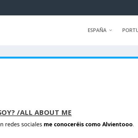
ESPAÑA
PORT
SOY? /
ALL ABOUT ME
n redes sociales
me conoceréis como Alvientooo
.