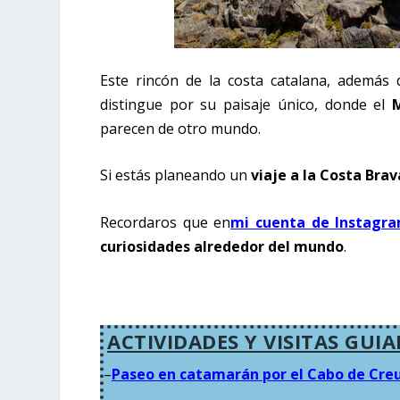
Este rincón de la costa catalana, además 
distingue por su paisaje único, donde el
parecen de otro mundo.
Si estás planeando un
viaje a la Costa Brav
Recordaros que en
mi cuenta de Instagr
curiosidades alrededor del mundo
.
ACTIVIDADES Y VISITAS GUI
–
Paseo en catamarán por el Cabo de Cre