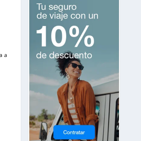
a a
.