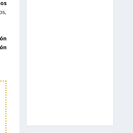
los
os,
ión
ión