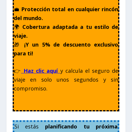
💼
Protección total en cualquier rincón
del mundo.
🌍
Cobertura adaptada a tu estilo de
viaje.
🎁
¡Y un 5% de descuento exclusivo
para ti!
👉
Haz clic aquí
y calcula el seguro de
viaje en solo unos segundos y sin
compromiso.
Si estás
planificando tu próxima