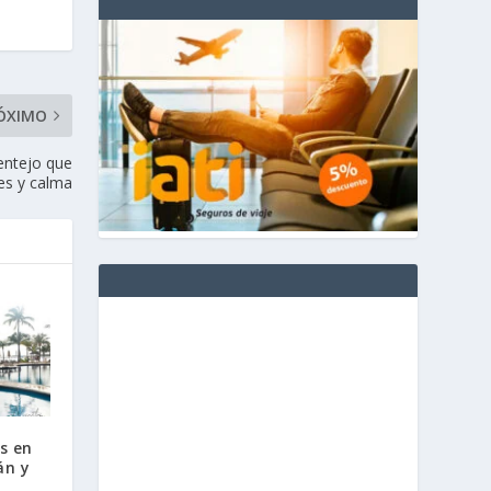
ÓXIMO
entejo que
es y calma
s en
án y